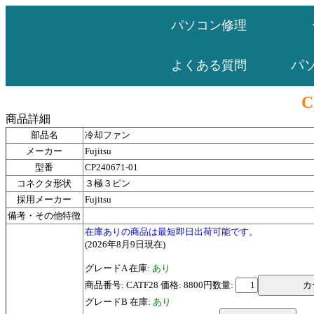
パソコン修理
パ
よくある質問
C
商品詳細
部品名
冷却ファン
メーカー
Fujitsu
型番
CP240671-01
コネクタ形状
３極３ピン
採用メーカー
Fujitsu
備考・その他特徴
在庫ありの商品は最短即日出荷可能です。
(2026年8月9日現在)
グレードA 在庫:
あり
商品番号: CATF28 価格: 8800円
数量:
グレードB 在庫:
あり