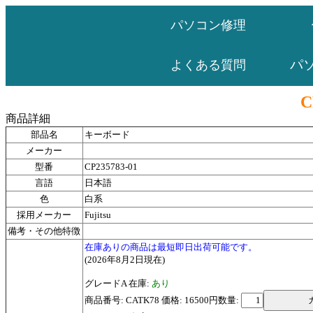
パソコン修理
パ
よくある質問
C
商品詳細
部品名
キーボード
メーカー
型番
CP235783-01
言語
日本語
色
白系
採用メーカー
Fujitsu
備考・その他特徴
在庫ありの商品は最短即日出荷可能です。
(2026年8月2日現在)
グレードA 在庫:
あり
商品番号: CATK78 価格: 16500円
数量: