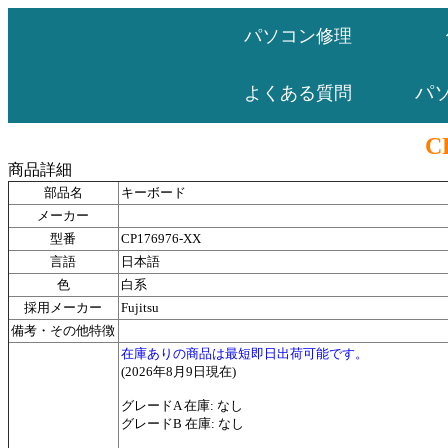
パソコン修理
パ
よくある質問
C
商品詳細
部品名
キーボード
メーカー
型番
CP176976-XX
言語
日本語
色
白系
採用メーカー
Fujitsu
備考・その他特徴
在庫ありの商品は最短即日出荷可能です。
(2026年8月9日現在)
グレードA 在庫: なし
グレードB 在庫: なし