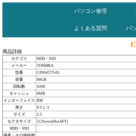
パソコン修理
パ
よくある質問
C
商品詳細
カテゴリ
HDD・SSD
メーカー
TOSHIBA
型番
CP004575-01
容量
80GB
回転数
4200
キャッシュ
8MB
インターフェイス
IDE
厚さ
9.5ミリ
サイズ
2.5
セクタサイズ
512bytes(NotAFT)
HDD・SSD
備考・その他特徴