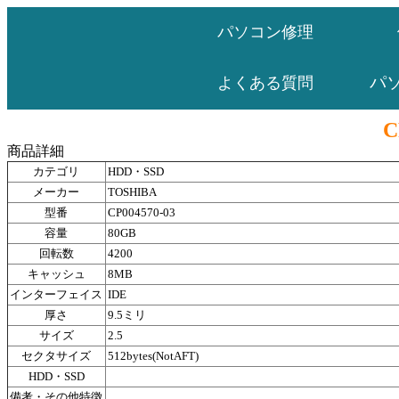
パソコン修理
パ
よくある質問
C
商品詳細
カテゴリ
HDD・SSD
メーカー
TOSHIBA
型番
CP004570-03
容量
80GB
回転数
4200
キャッシュ
8MB
インターフェイス
IDE
厚さ
9.5ミリ
サイズ
2.5
セクタサイズ
512bytes(NotAFT)
HDD・SSD
備考・その他特徴