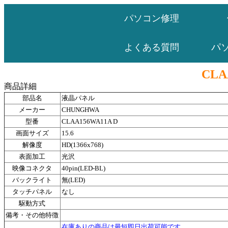
パソコン修理
パ
よくある質問
CLA
商品詳細
部品名
液晶パネル
メーカー
CHUNGHWA
型番
CLAA156WA11A D
画面サイズ
15.6
解像度
HD(1366x768)
表面加工
光沢
映像コネクタ
40pin(LED-BL)
バックライト
無(LED)
タッチパネル
なし
駆動方式
備考・その他特徴
在庫ありの商品は最短即日出荷可能です。