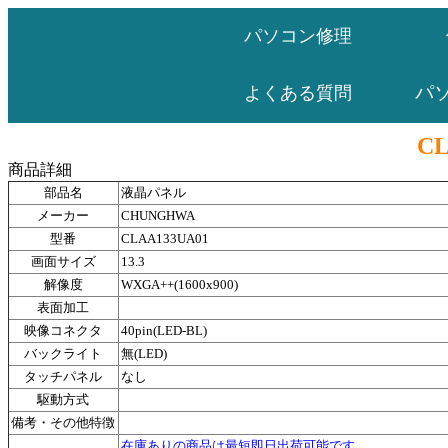
パソコン修理
パ
よくある質問
CL
商品詳細
部品名
液晶パネル
メーカー
CHUNGHWA
型番
CLAA133UA01
画面サイズ
13.3
解像度
WXGA++(1600x900)
表面加工
映像コネクタ
40pin(LED-BL)
バックライト
無(LED)
タッチパネル
なし
駆動方式
備考・その他特徴
在庫ありの商品は最短即日出荷可能です。