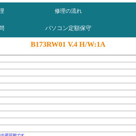
理
修理の流れ
パソコン定額保守
問
B173RW01 V.4 H/W:1A
日出荷可能です。