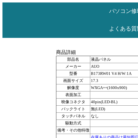
パソコン修
よくある質
商品詳細
部品名
液晶パネル
メーカー
AUO
型番
B173RW01 V.4 H/W:1A
画面サイズ
17.3
解像度
WXGA++(1600x900)
表面加工
映像コネクタ
40pin(LED-BL)
バックライト
無(LED)
タッチパネル
なし
駆動方式
備考・その他特徴
在庫ありの商品は最短即