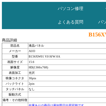
パソコン修理
パ
よくある質問
B156X
商品詳細
部品名
液晶パネル
メーカー
AUO
型番
B156XW01 V.0 H/W:0A
画面サイズ
15.6
解像度
HD(1366x768)
表面加工
光沢
映像コネクタ
30pin
バックライト
2pin
タッチパネル
なし
駆動方式
備考・その他特徴
在庫ありの商品は最短即日出荷可能です。