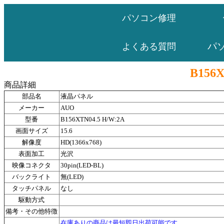
パソコン修理
パ
よくある質問
B156X
商品詳細
部品名
液晶パネル
メーカー
AUO
型番
B156XTN04.5 H/W:2A
画面サイズ
15.6
解像度
HD(1366x768)
表面加工
光沢
映像コネクタ
30pin(LED-BL)
バックライト
無(LED)
タッチパネル
なし
駆動方式
備考・その他特徴
在庫ありの商品は最短即日出荷可能です。