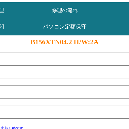
理
修理の流れ
パソコン定額保守
問
B156XTN04.2 H/W:2A
日出荷可能です。