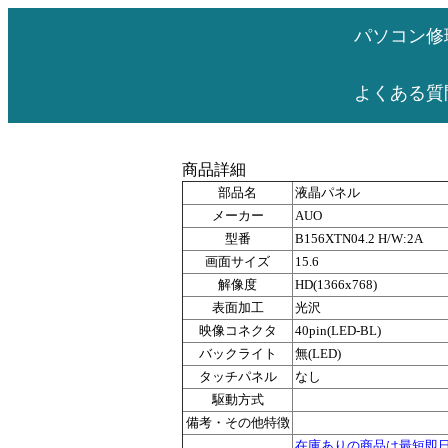
パソコン修
よくある質
商品詳細
部品名
液晶パネル
メーカー
AUO
型番
B156XTN04.2 H/W:2A
画面サイズ
15.6
解像度
HD(1366x768)
表面加工
光沢
映像コネクタ
40pin(LED-BL)
バックライト
無(LED)
タッチパネル
なし
駆動方式
備考・その他特徴
在庫ありの商品は最短即