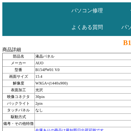
パソコン修理
パ
よくある質問
B1
商品詳細
部品名
液晶パネル
メーカー
AUO
型番
B154PW01 V.0
画面サイズ
15.4
解像度
WXGA+(1440x900)
表面加工
光沢
映像コネクタ
30pin
バックライト
2pin
タッチパネル
なし
駆動方式
備考・その他特徴
在庫ありの商品は最短即日出荷可能です。