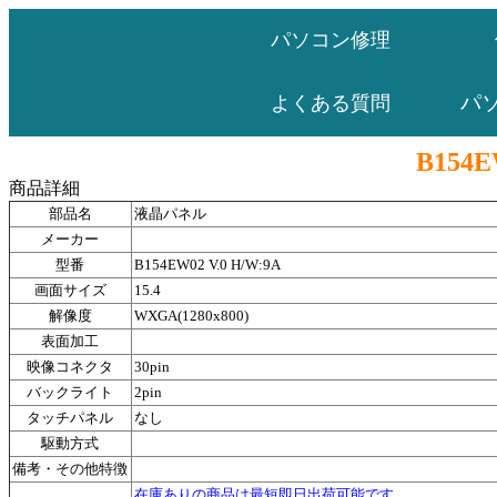
パソコン修理
パ
よくある質問
B154E
商品詳細
部品名
液晶パネル
メーカー
型番
B154EW02 V.0 H/W:9A
画面サイズ
15.4
解像度
WXGA(1280x800)
表面加工
映像コネクタ
30pin
バックライト
2pin
タッチパネル
なし
駆動方式
備考・その他特徴
在庫ありの商品は最短即日出荷可能です。