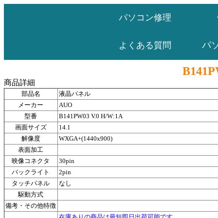
パソコン修理
パ
よくある質問
B141P
商品詳細
部品名
液晶パネル
メーカー
AUO
型番
B141PW03 V.0 H/W:1A
画面サイズ
14.1
解像度
WXGA+(1440x900)
表面加工
映像コネクタ
30pin
バックライト
2pin
タッチパネル
なし
駆動方式
備考・その他特徴
在庫ありの商品は最短即日出荷可能です。