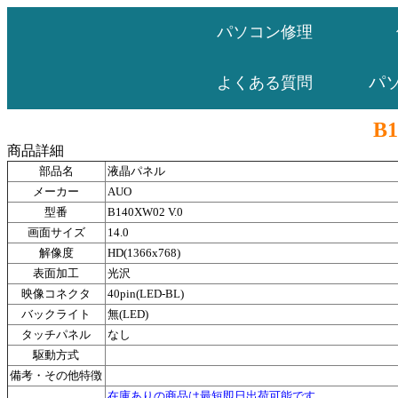
パソコン修理
パ
よくある質問
B1
商品詳細
部品名
液晶パネル
メーカー
AUO
型番
B140XW02 V.0
画面サイズ
14.0
解像度
HD(1366x768)
表面加工
光沢
映像コネクタ
40pin(LED-BL)
バックライト
無(LED)
タッチパネル
なし
駆動方式
備考・その他特徴
在庫ありの商品は最短即日出荷可能です。