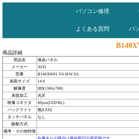
パソコン修理
パ
よくある質問
B140X
商品詳細
部品名
液晶パネル
メーカー
AUO
型番
B140XW01 V.6 H/W:0A
画面サイズ
14.0
解像度
HD(1366x768)
表面加工
光沢
映像コネクタ
40pin(LED-BL)
バックライト
無(LED)
タッチパネル
なし
駆動方式
備考・その他特徴
在庫ありの商品は最短即日出荷可能です。