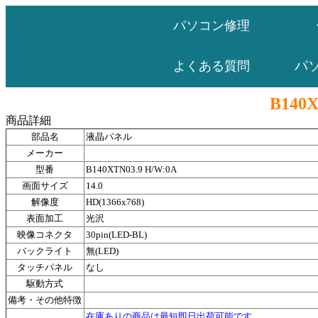
パソコン修理
パ
よくある質問
B140X
商品詳細
部品名
液晶パネル
メーカー
型番
B140XTN03.9 H/W:0A
画面サイズ
14.0
解像度
HD(1366x768)
表面加工
光沢
映像コネクタ
30pin(LED-BL)
バックライト
無(LED)
タッチパネル
なし
駆動方式
備考・その他特徴
在庫ありの商品は最短即日出荷可能です。