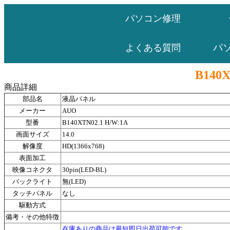
パソコン修理
パ
よくある質問
B140X
商品詳細
部品名
液晶パネル
メーカー
AUO
型番
B140XTN02.1 H/W:1A
画面サイズ
14.0
解像度
HD(1366x768)
表面加工
映像コネクタ
30pin(LED-BL)
バックライト
無(LED)
タッチパネル
なし
駆動方式
備考・その他特徴
在庫ありの商品は最短即日出荷可能です。