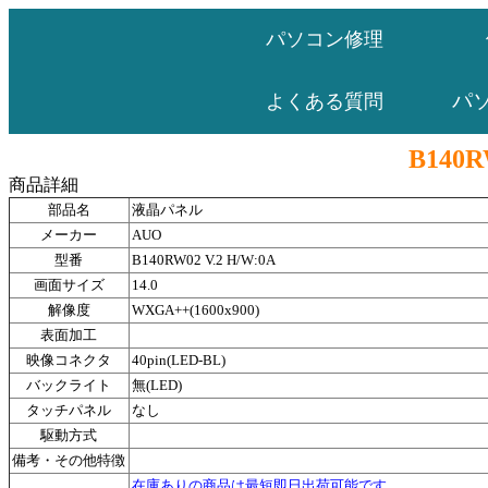
パソコン修理
パ
よくある質問
B140R
商品詳細
部品名
液晶パネル
メーカー
AUO
型番
B140RW02 V.2 H/W:0A
画面サイズ
14.0
解像度
WXGA++(1600x900)
表面加工
映像コネクタ
40pin(LED-BL)
バックライト
無(LED)
タッチパネル
なし
駆動方式
備考・その他特徴
在庫ありの商品は最短即日出荷可能です。