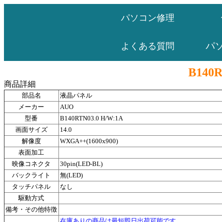
パソコン修理
パ
よくある質問
B140R
商品詳細
部品名
液晶パネル
メーカー
AUO
型番
B140RTN03.0 H/W:1A
画面サイズ
14.0
解像度
WXGA++(1600x900)
表面加工
映像コネクタ
30pin(LED-BL)
バックライト
無(LED)
タッチパネル
なし
駆動方式
備考・その他特徴
在庫ありの商品は最短即日出荷可能です。