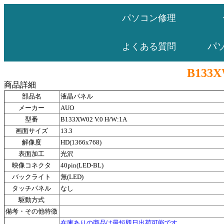
パソコン修理
パ
よくある質問
B133X
商品詳細
部品名
液晶パネル
メーカー
AUO
型番
B133XW02 V.0 H/W:1A
画面サイズ
13.3
解像度
HD(1366x768)
表面加工
光沢
映像コネクタ
40pin(LED-BL)
バックライト
無(LED)
タッチパネル
なし
駆動方式
備考・その他特徴
在庫ありの商品は最短即日出荷可能です。