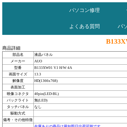
パソコン修理
パ
よくある質問
B133X
商品詳細
部品名
液晶パネル
メーカー
AUO
型番
B133XW01 V.1 H/W:4A
画面サイズ
13.3
解像度
HD(1366x768)
表面加工
映像コネクタ
40pin(LED-BL)
バックライト
無(LED)
タッチパネル
なし
駆動方式
備考・その他特徴
在庫ありの商品は最短即日出荷可能です。