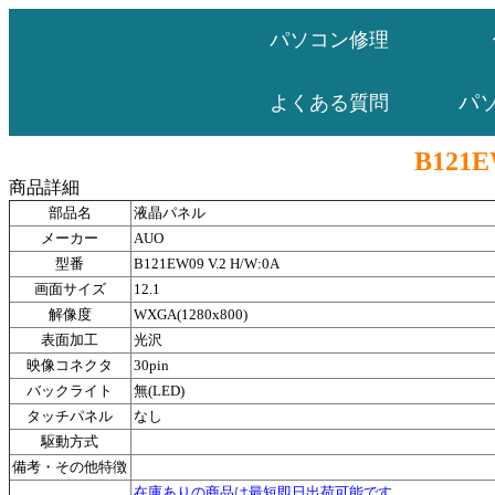
パソコン修理
パ
よくある質問
B121E
商品詳細
部品名
液晶パネル
メーカー
AUO
型番
B121EW09 V.2 H/W:0A
画面サイズ
12.1
解像度
WXGA(1280x800)
表面加工
光沢
映像コネクタ
30pin
バックライト
無(LED)
タッチパネル
なし
駆動方式
備考・その他特徴
在庫ありの商品は最短即日出荷可能です。