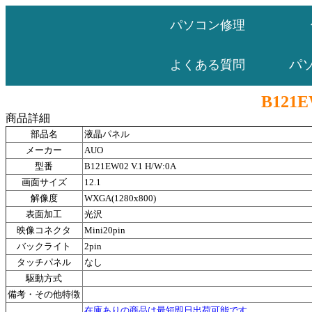
パソコン修理
パ
よくある質問
B121E
商品詳細
部品名
液晶パネル
メーカー
AUO
型番
B121EW02 V.1 H/W:0A
画面サイズ
12.1
解像度
WXGA(1280x800)
表面加工
光沢
映像コネクタ
Mini20pin
バックライト
2pin
タッチパネル
なし
駆動方式
備考・その他特徴
在庫ありの商品は最短即日出荷可能です。