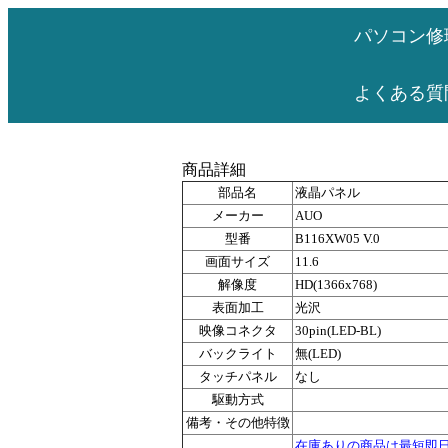
パソコン修
よくある質
商品詳細
部品名
液晶パネル
メーカー
AUO
型番
B116XW05 V.0
画面サイズ
11.6
解像度
HD(1366x768)
表面加工
光沢
映像コネクタ
30pin(LED-BL)
バックライト
無(LED)
タッチパネル
なし
駆動方式
備考・その他特徴
在庫ありの商品は最短即