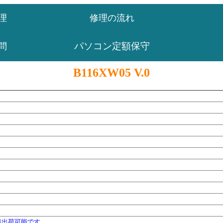
理
修理の流れ
パソコン定額保守
問
B116XW05 V.0
日出荷可能です。