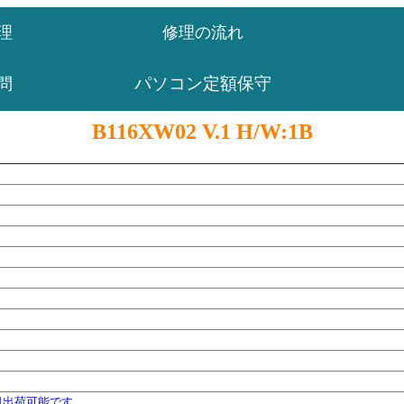
理
修理の流れ
パソコン定額保守
問
B116XW02 V.1 H/W:1B
日出荷可能です。