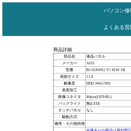
パソコン修
よくある質
商品詳細
部品名
液晶パネル
メーカー
AUO
型番
B116XW02 V.1 H/W:1B
画面サイズ
11.6
解像度
HD(1366x768)
表面加工
映像コネクタ
40pin(LED-BL)
バックライト
無(LED)
タッチパネル
なし
駆動方式
備考・その他特徴
在庫ありの商品は最短即