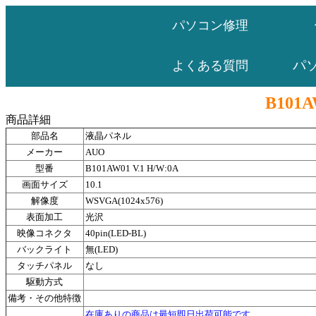
パソコン修理
パ
よくある質問
B101A
商品詳細
部品名
液晶パネル
メーカー
AUO
型番
B101AW01 V.1 H/W:0A
画面サイズ
10.1
解像度
WSVGA(1024x576)
表面加工
光沢
映像コネクタ
40pin(LED-BL)
バックライト
無(LED)
タッチパネル
なし
駆動方式
備考・その他特徴
在庫ありの商品は最短即日出荷可能です。