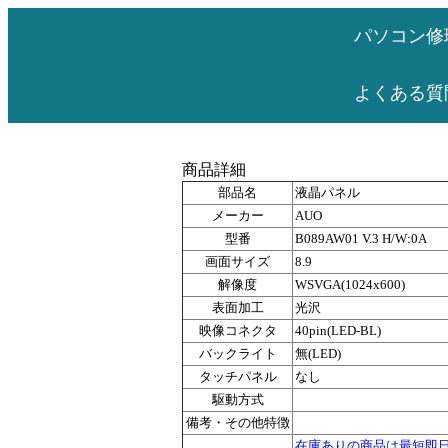
パソコン修
よくある質
商品詳細
部品名
液晶パネル
メーカー
AUO
型番
B089AW01 V.3 H/W:0A
画面サイズ
8.9
解像度
WSVGA(1024x600)
表面加工
光沢
映像コネクタ
40pin(LED-BL)
バックライト
無(LED)
タッチパネル
なし
駆動方式
備考・その他特徴
在庫ありの商品は最短即