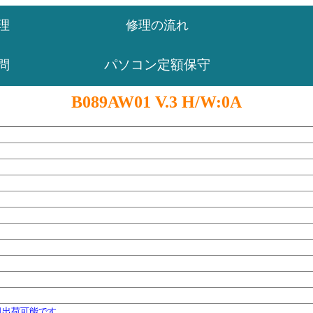
理
修理の流れ
パソコン定額保守
問
B089AW01 V.3 H/W:0A
日出荷可能です。