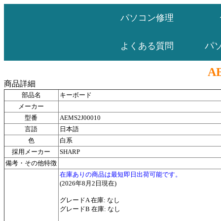
パソコン修理
パ
よくある質問
A
商品詳細
部品名
キーボード
メーカー
型番
AEMS2J00010
言語
日本語
色
白系
採用メーカー
SHARP
備考・その他特徴
在庫ありの商品は最短即日出荷可能です。
(2026年8月2日現在)
グレードA 在庫: なし
グレードB 在庫: なし