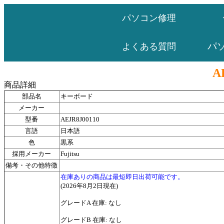
パソコン修理
パ
よくある質問
A
商品詳細
部品名
キーボード
メーカー
型番
AEJR8J00110
言語
日本語
色
黒系
採用メーカー
Fujitsu
備考・その他特徴
在庫ありの商品は最短即日出荷可能です。
(2026年8月2日現在)
グレードA 在庫: なし
グレードB 在庫: なし