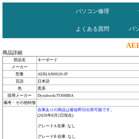
パソコン修理
パ
よくある質問
AEB
商品詳細
部品名
キーボード
メーカー
型番
AEBL6J00020-JP
言語
日本語
色
黒系
採用メーカー
Dynabook/TOSHIBA
備考・その他特徴
在庫ありの商品は最短即日出荷可能です。
(2026年8月2日現在)
グレードA 在庫: なし
グレードB 在庫: なし