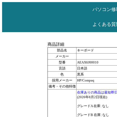
パソコン修
よくある質
商品詳細
部品名
キーボード
メーカー
型番
AEAX6J00010
言語
日本語
色
黒系
採用メーカー
HP/Compaq
備考・その他特徴
在庫ありの商品は最短即
(2026年8月2日現在)
グレードA 在庫: なし
グレードB 在庫: なし