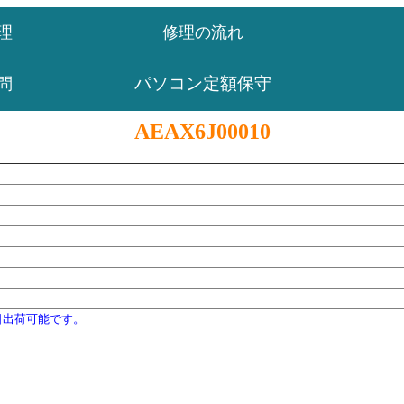
理
修理の流れ
パソコン定額保守
問
AEAX6J00010
日出荷可能です。