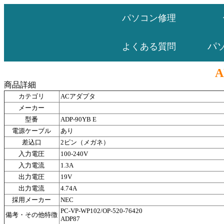
パソコン修理
パ
よくある質問
A
商品詳細
カテゴリ
ACアダプタ
メーカー
型番
ADP-90YB E
電源ケーブル
あり
差込口
2ピン（メガネ）
入力電圧
100-240V
入力電流
1.3A
出力電圧
19V
出力電流
4.74A
採用メーカー
NEC
PC-VP-WP102/OP-520-76420
備考・その他特徴
ADP87