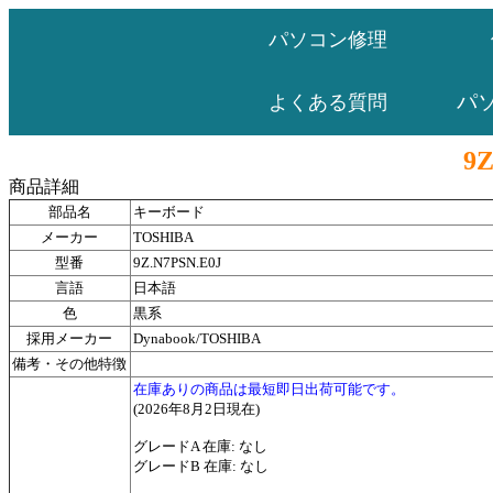
パソコン修理
パ
よくある質問
9Z
商品詳細
部品名
キーボード
メーカー
TOSHIBA
型番
9Z.N7PSN.E0J
言語
日本語
色
黒系
採用メーカー
Dynabook/TOSHIBA
備考・その他特徴
在庫ありの商品は最短即日出荷可能です。
(2026年8月2日現在)
グレードA 在庫: なし
グレードB 在庫: なし