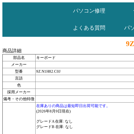
パソコン修理
パ
よくある質問
9Z
商品詳細
部品名
キーボード
メーカー
型番
9Z.N1H82.C0J
言語
色
採用メーカー
備考・その他特徴
在庫ありの商品は最短即日出荷可能です。
(2026年8月9日現在)
グレードA 在庫: なし
グレードB 在庫: なし