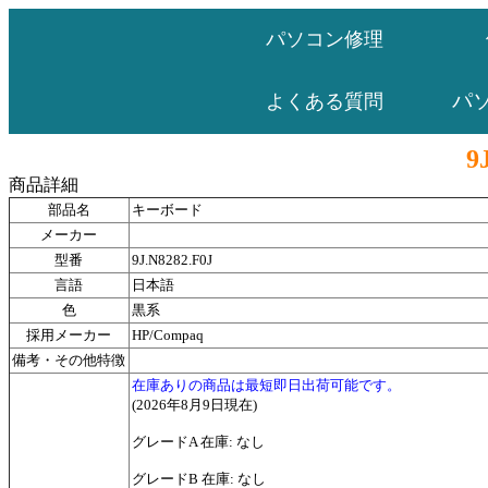
パソコン修理
パ
よくある質問
9
商品詳細
部品名
キーボード
メーカー
型番
9J.N8282.F0J
言語
日本語
色
黒系
採用メーカー
HP/Compaq
備考・その他特徴
在庫ありの商品は最短即日出荷可能です。
(2026年8月9日現在)
グレードA 在庫: なし
グレードB 在庫: なし