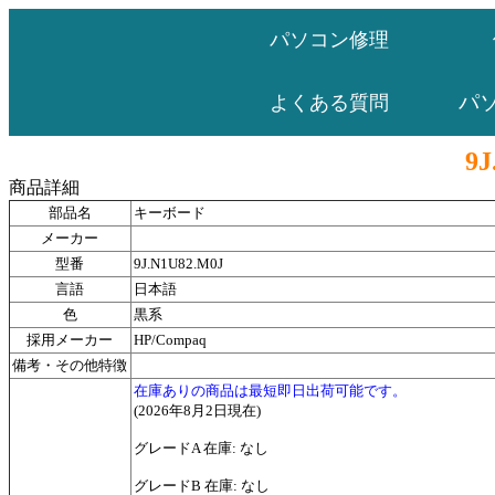
パソコン修理
パ
よくある質問
9J
商品詳細
部品名
キーボード
メーカー
型番
9J.N1U82.M0J
言語
日本語
色
黒系
採用メーカー
HP/Compaq
備考・その他特徴
在庫ありの商品は最短即日出荷可能です。
(2026年8月2日現在)
グレードA 在庫: なし
グレードB 在庫: なし