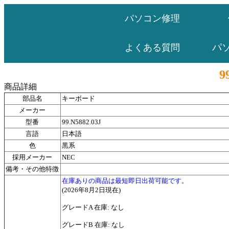
パソコン修理
パ
よくある質問
9
商品詳細
部品名
キーボード
メーカー
型番
99.N5882.03J
言語
日本語
色
黒系
採用メーカー
NEC
備考・その他特徴
在庫ありの商品は最短即日出荷可能です。
(2026年8月2日現在)
グレードA 在庫: なし
グレードB 在庫: なし