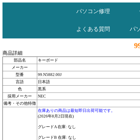
パソコン修理
パ
よくある質問
9
商品詳細
部品名
キーボード
メーカー
型番
99.N5882.00J
言語
日本語
色
黒系
採用メーカー
NEC
備考・その他特徴
在庫ありの商品は最短即日出荷可能です。
(2026年8月2日現在)
グレードA 在庫: なし
グレードB 在庫: なし