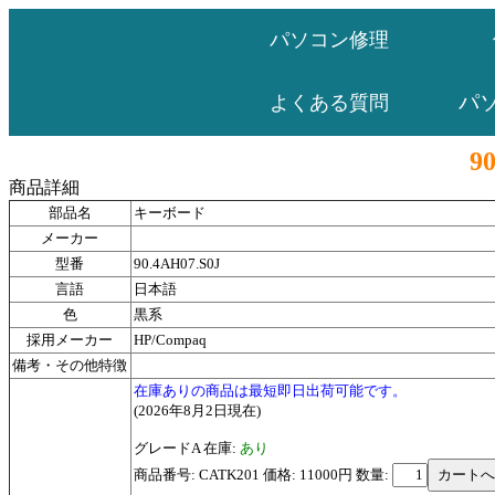
パソコン修理
パ
よくある質問
9
商品詳細
部品名
キーボード
メーカー
型番
90.4AH07.S0J
言語
日本語
色
黒系
採用メーカー
HP/Compaq
備考・その他特徴
在庫ありの商品は最短即日出荷可能です。
(2026年8月2日現在)
グレードA 在庫:
あり
商品番号: CATK201 価格: 11000円
数量: