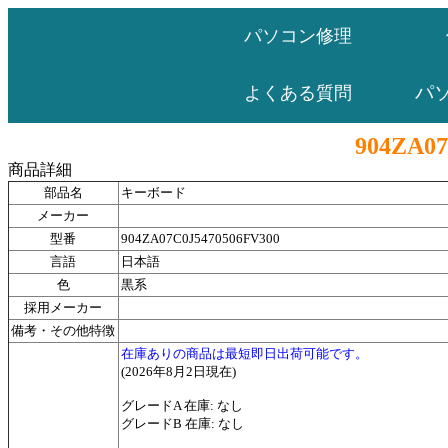
パソコン修理
パ
よくある質問
904ZA07
商品詳細
部品名
キーボード
メーカー
型番
904ZA07C0J5470506FV300
言語
日本語
色
黒系
採用メーカー
備考・その他特徴
在庫ありの商品は最短即日出荷可能です。
(2026年8月2日現在)
グレードA 在庫: なし
グレードB 在庫: なし