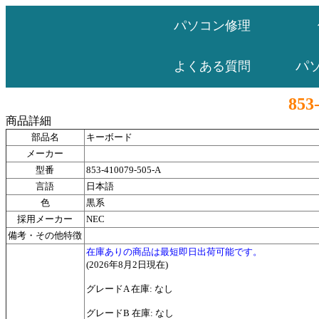
パソコン修理
パ
よくある質問
853
商品詳細
部品名
キーボード
メーカー
型番
853-410079-505-A
言語
日本語
色
黒系
採用メーカー
NEC
備考・その他特徴
在庫ありの商品は最短即日出荷可能です。
(2026年8月2日現在)
グレードA 在庫: なし
グレードB 在庫: なし