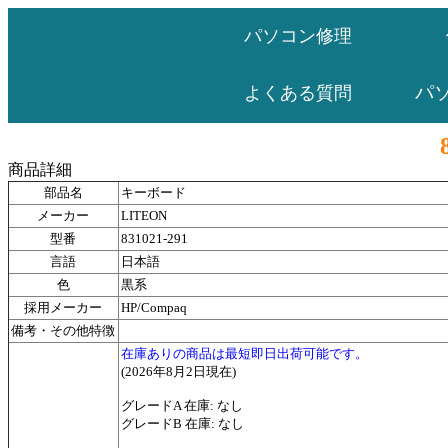
パソコン修理
パ
よくある質問
商品詳細
部品名
キーボード
メーカー
LITEON
型番
831021-291
言語
日本語
色
黒系
採用メーカー
HP/Compaq
備考・その他特徴
在庫ありの商品は最短即日出荷可能です。
(2026年8月2日現在)
グレードA 在庫: なし
グレードB 在庫: なし