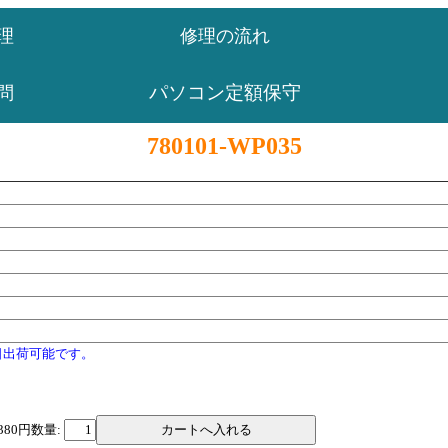
理
修理の流れ
パソコン定額保守
問
780101-WP035
日出荷可能です。
380円
数量: