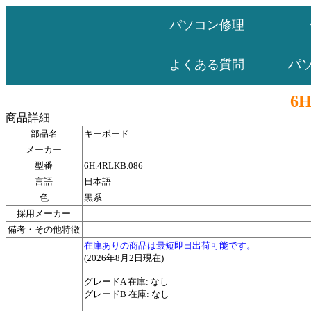
パソコン修理
パ
よくある質問
6H
商品詳細
部品名
キーボード
メーカー
型番
6H.4RLKB.086
言語
日本語
色
黒系
採用メーカー
備考・その他特徴
在庫ありの商品は最短即日出荷可能です。
(2026年8月2日現在)
グレードA 在庫: なし
グレードB 在庫: なし