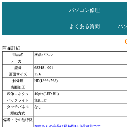
パソコン修理
パ
よくある質問
商品詳細
部品名
液晶パネル
メーカー
型番
683481-001
画面サイズ
15.6
解像度
HD(1366x768)
表面加工
映像コネクタ
40pin(LED-BL)
バックライト
無(LED)
タッチパネル
なし
駆動方式
備考・その他特徴
在庫ありの商品は最短即日出荷可能です。