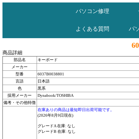
パソコン修理
パ
よくある質問
6
商品詳細
部品名
キーボード
メーカー
型番
6037B0038801
言語
日本語
色
黒系
採用メーカー
Dynabook/TOSHIBA
備考・その他特徴
在庫ありの商品は最短即日出荷可能です。
(2026年8月9日現在)
グレードA 在庫: なし
グレードB 在庫: なし