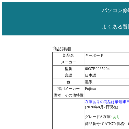
パソコン修
よくある質
商品詳細
部品名
キーボード
メーカー
型番
6037B0035204
言語
日本語
色
黒系
採用メーカー
Fujitsu
備考・その他特徴
在庫ありの商品は最短即
(2026年8月2日現在)
グレードA 在庫:
あり
商品番号: CATK70 価格: 1