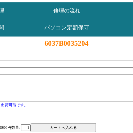
理
修理の流れ
パソコン定額保守
問
6037B0035204
日出荷可能です。
0890円
数量: