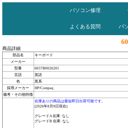
パソコン修理
パ
よくある質問
6
商品詳細
部品名
キーボード
メーカー
型番
6037B0026201
言語
英語
色
黒系
採用メーカー
HP/Compaq
備考・その他特徴
在庫ありの商品は最短即日出荷可能です。
(2026年8月9日現在)
グレードA 在庫: なし
グレードB 在庫: なし