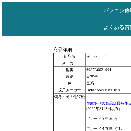
パソコン修
よくある質
商品詳細
部品名
キーボード
メーカー
型番
6037B0021901
言語
日本語
色
黒系
採用メーカー
Dynabook/TOSHIBA
備考・その他特徴
在庫ありの商品は最短即
(2026年8月2日現在)
グレードA 在庫: なし
グレードB 在庫: なし