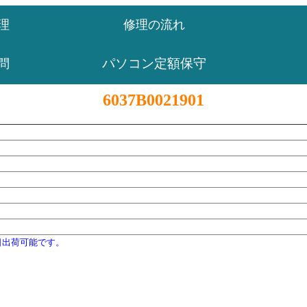
理
修理の流れ
パソコン定額保守
問
6037B0021901
日出荷可能です。